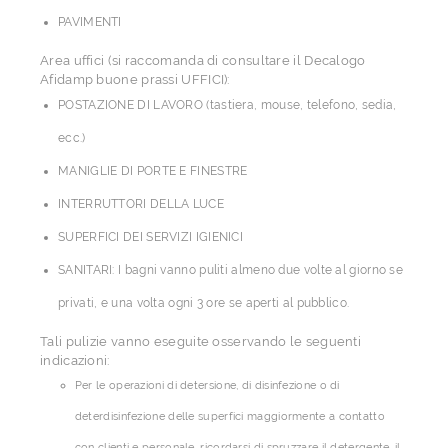
PAVIMENTI
Area uffici (si raccomanda di consultare il Decalogo
Afidamp buone prassi UFFICI):
POSTAZIONE DI LAVORO (tastiera, mouse, telefono, sedia,
ecc.)
MANIGLIE DI PORTE E FINESTRE
INTERRUTTORI DELLA LUCE
SUPERFICI DEI SERVIZI IGIENICI
SANITARI: I bagni vanno puliti almeno due volte al giorno se
privati, e una volta ogni 3 ore se aperti al pubblico.
Tali pulizie vanno eseguite osservando le seguenti
indicazioni:
Per le operazioni di detersione, di disinfezione o di
deterdisinfezione delle superfici maggiormente a contatto
con clienti e personale, ricordarsi di spruzzare il detergente, il