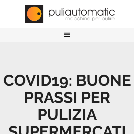
HOME
AZIENDA
NEWS
CONTATTI
RICHIEDI ASSISTENZA
PRODOTTI
COVID19: BUONE
PRASSI PER
PULIZIA
SUPERMERCATI