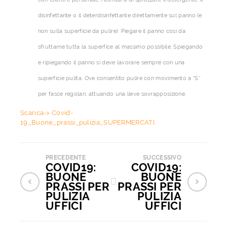
disinfettante o il deterdisinfettante direttamente sul panno (e
non sulla superficie da pulire). Piegare il panno così da
sfruttarne tutta la superfice al massimo possibile. Spiegando
e ripiegando il panno si deve lavorare sempre con una
superficie pulita. Ove consentito pulire con movimento a “S”
per fasce regolari, attuando una lieve sovrapposizione.
Scarica-> Covid-
19_Buone_prassi_pulizia_SUPERMERCATI
PRECEDENTE
SUCCESSIVO
COVID19:
COVID19:
BUONE
BUONE
PRASSI PER
PRASSI PER
PULIZIA
PULIZIA
UFFICI
UFFICI