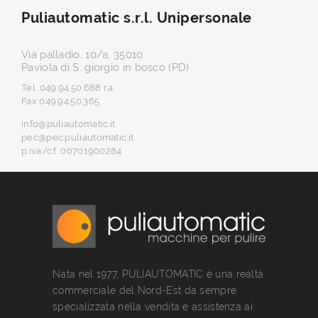
Puliautomatic s.r.l. Unipersonale
Via palladio, 10/a, 35010
Paviola di S. giorgio in bosco (PD)
Tel. 049.94.50.688 r.a.
Fax 049.94.50.365
info@puliautomatic.it
pec@pec.puliautomatic.it
p.iva/c.f. 00701900284
Nata nel 1977, PULIAUTOMATIC è una realtà
commerciale del Nord-Est da sempre
specializzata nella vendita e assistenza ai