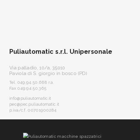
Puliautomatic s.r.l. Unipersonale
Via palladio, 10/a, 35010
Paviola di S. giorgio in bosco (PD)
Tel. 049.94.50.688 r.a.
Fax 049.94.50.365
info@puliautomatic.it
pec@pec.puliautomatic.it
p.iva/c.f. 00701900284