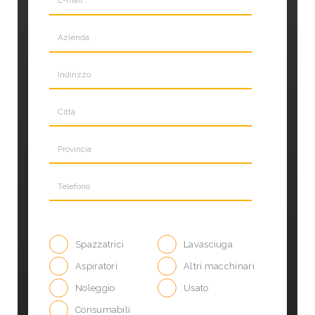
Spazzatrici
Lavasciuga
Aspiratori
Altri macchinari
Noleggio
Usato
Consumabili