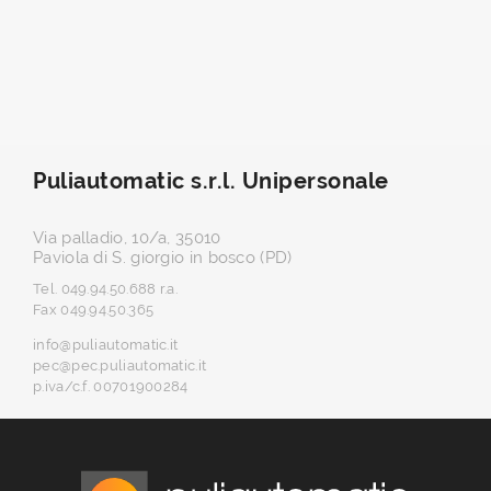
Puliautomatic s.r.l. Unipersonale
Via palladio, 10/a, 35010
Paviola di S. giorgio in bosco (PD)
Tel. 049.94.50.688 r.a.
Fax 049.94.50.365
info@puliautomatic.it
pec@pec.puliautomatic.it
p.iva/c.f. 00701900284