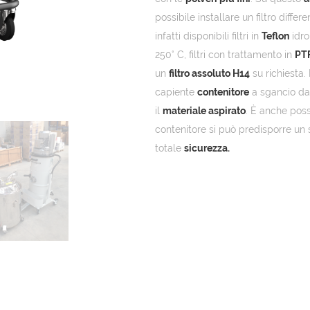
possibile installare un filtro diff
infatti disponibili filtri in
Teflon
idro
250° C, filtri con trattamento in
PT
un
filtro assoluto H14
su richiesta. 
capiente
contenitore
a sgancio da 
il
materiale aspirato
. È anche poss
contenitore si può predisporre un
totale
sicurezza.