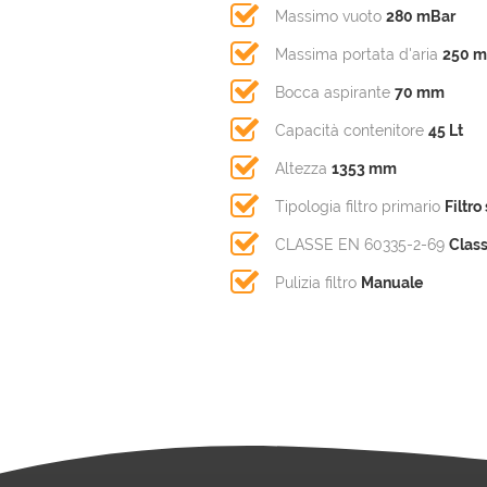
Massimo vuoto
280 mBar
Massima portata d'aria
250 
Bocca aspirante
70 mm
Capacità contenitore
45 Lt
Altezza
1353 mm
Tipologia filtro primario
Filtro
CLASSE EN 60335-2-69
Clas
Pulizia filtro
Manuale