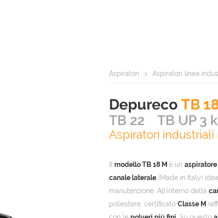
Aspiratori
Aspiratori linea indu
Depureco
TB 1
TB 22
TB UP 3 
Aspiratori industria
Il
modello TB 18 M
è un
aspiratore
canale laterale
(Made in Italy) ide
manutenzione. All’interno della
ca
poliestere, certificato
Classe M
(ef
con le
polveri più fini
. Su questo
a