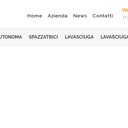
HOME
Ve
Home
Azienda
News
Contatti
(+
AZIENDA
NEWS
AUTONOMA
SPAZZATRICI
LAVASCIUGA
LAVASCIUGA
CONTATTI
RICHIEDI ASSISTENZA
PRODOTTI