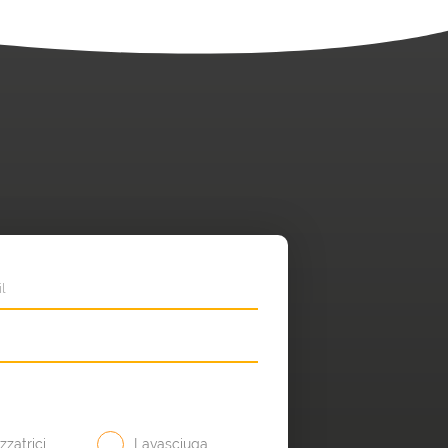
zatrici
Lavasciuga