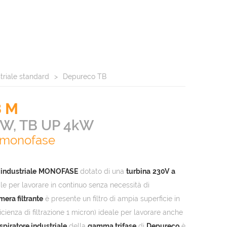
striale standard
Depureco TB
8 M
kW, TB UP 4kW
li monofase
 industriale
MONOFASE
dotato di una
turbina
230V
a
ale per lavorare in continuo senza necessità di
mera filtrante
è presente un filtro di ampia superficie in
ficienza di filtrazione 1 micron) ideale per lavorare anche
spiratore industriale
della
gamma trifase
di
Depureco
è