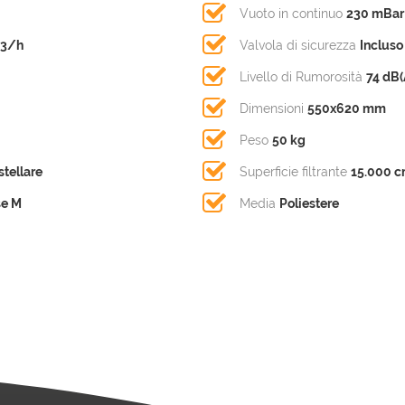
Vuoto in continuo
230 mBar
m3/h
Valvola di sicurezza
Incluso
Livello di Rumorosità
74 dB(
Dimensioni
550x620 mm
Peso
50 kg
 stellare
Superficie filtrante
15.000 
se M
Media
Poliestere