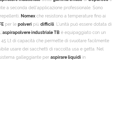
erente a seconda dell’applicazione professionale. Sono
repellenti,
Nomex
che resistono a temperature fino ai
FE
per le
polveri
più
difficili
. L’unità può essere dotata di
L’
aspirapolvere industriale TB
è equipaggiato con un
45 Lt di capacità che permette di svuotare facilmente
ibile usare dei sacchetti di raccolta usa e getta. Nel
 sistema galleggiante per
aspirare liquidi
in