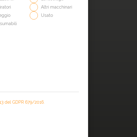
ratori
Altri macchinari
eggio
Usato
sumabili
rt.13 del GDPR 679/2016.