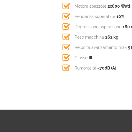
Motore spazzole
2x600 Watt
Pendenza superabile
10%
Depressione aspirazione
160 
Peso macchina
262 kg
Velocità avanzamento max
5
Classe
III
Rumorosità
<70dB (A)