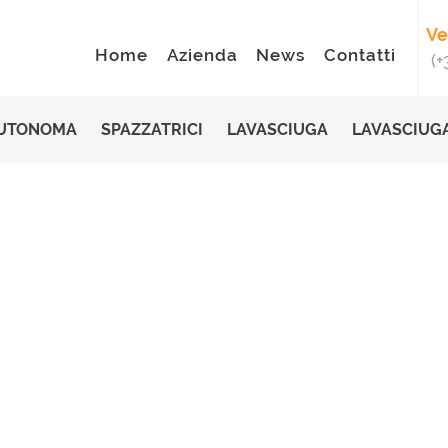
HOME
Ve
Home
Azienda
News
Contatti
(+
AZIENDA
NEWS
AUTONOMA
SPAZZATRICI
LAVASCIUGA
LAVASCIUGA
CONTATTI
RICHIEDI ASSISTENZA
PRODOTTI