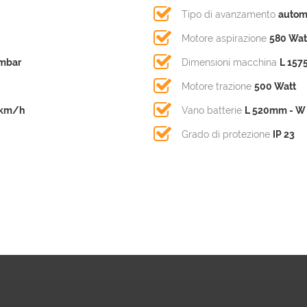
Tipo di avanzamento
autom
Motore aspirazione
580 Wat
mbar
Dimensioni macchina
L 157
Motore trazione
500 Watt
 km/h
Vano batterie
L 520mm - W
Grado di protezione
IP 23