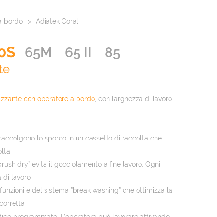
a bordo
Adiatek Coral
0S
65M
65 II
85
te
azzante con operatore a bordo
, con larghezza di lavoro
raccolgono lo sporco in un cassetto di raccolta che
olta
”brush dry” evita il gocciolamento a fine lavoro. Ogni
 di lavoro
 funzioni e del sistema ”break washing” che ottimizza la
corretta
co programmato. L’operatore può lavorare attivando