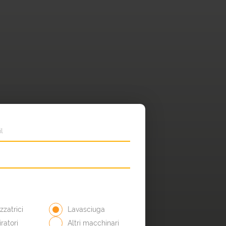
zatrici
Lavasciuga
ratori
Altri macchinari