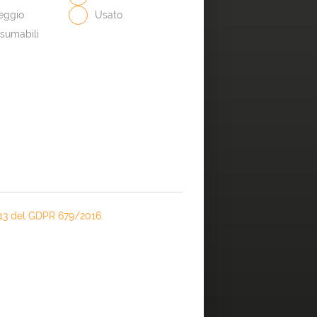
eggio
Usato
sumabili
rt.13 del GDPR 679/2016.