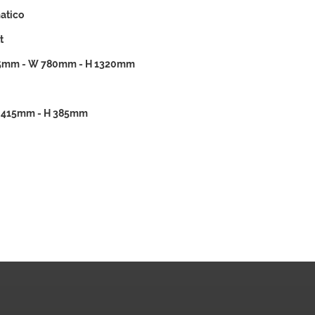
atico
t
5mm - W 780mm - H 1320mm
 415mm - H 385mm