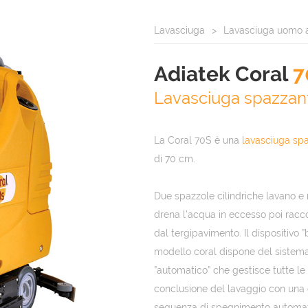
Lavasciuga
Lavasciuga uomo 
Adiatek Coral
7
Lavasciuga spazzan
La Coral 70S è una
lavasciuga sp
di 70 cm.
Due spazzole cilindriche lavano e 
drena l’acqua in eccesso poi racc
dal tergipavimento. Il dispositivo 
modello coral dispone del sistema
”automatico” che gestisce tutte le
conclusione del lavaggio con una 
sequenza di spegnimento automati