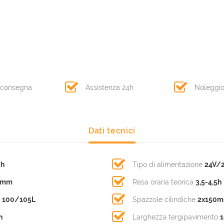
 consegna
Assistenza 24h
Noleggi
Dati tecnici
/h
Tipo di alimentazione
24V/
0mm
Resa oraria teorica
3,5-4,5h
o
100/105L
Spazzole cilindiche
2x150
n
Larghezza tergipavimento